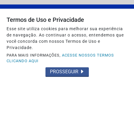
Termos de Uso e Privacidade
Esse site utiliza cookies para melhorar sua experiência
de navegação. Ao continuar o acesso, entendemos que
você concorda com nossos Termos de Uso e
Privacidade.
PARA MAIS INFORMAÇÕES,
ACESSE NOSSOS TERMOS
CLICANDO AQUI
INÍCIO
|
SOBRE
|
PAINEL DO LEITOR
|
PROSSEGUIR
TERMOS DE USO E PRIVACIDADE
|
FAQ
|
CONTATO
SEU SITE - TODOS OS DIREITOS RESERVADOS.