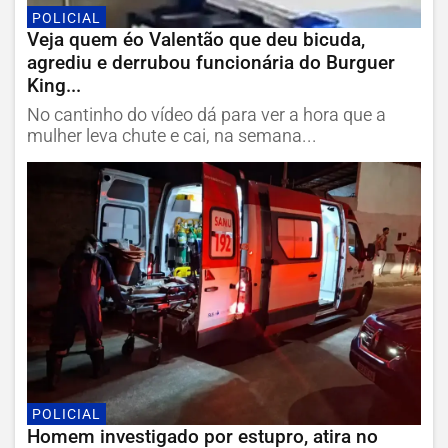
POLICIAL
Veja quem éo Valentão que deu bicuda,
agrediu e derrubou funcionária do Burguer
King...
No cantinho do vídeo dá para ver a hora que a
mulher leva chute e cai, na semana...
POLICIAL
Homem investigado por estupro, atira no