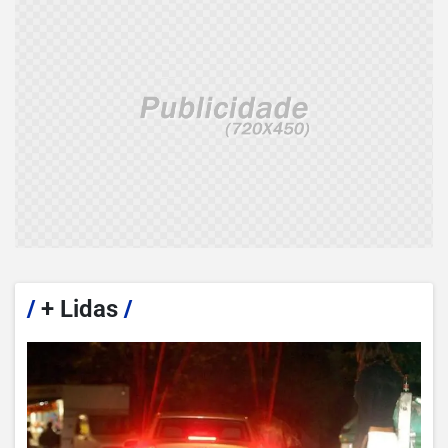
/
+ Lidas
/