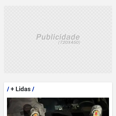
/
+ Lidas
/