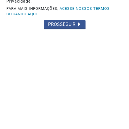
Foto / PCDF PCDF faz operação contra
Privacidade.
grupo investigado por planejar
PARA MAIS INFORMAÇÕES,
ACESSE NOSSOS TERMOS
CLICANDO AQUI
atentados...
PROSSEGUIR
Saiba Mais
GOIÁS