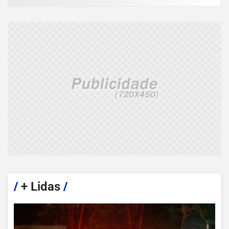
/
+ Lidas
/