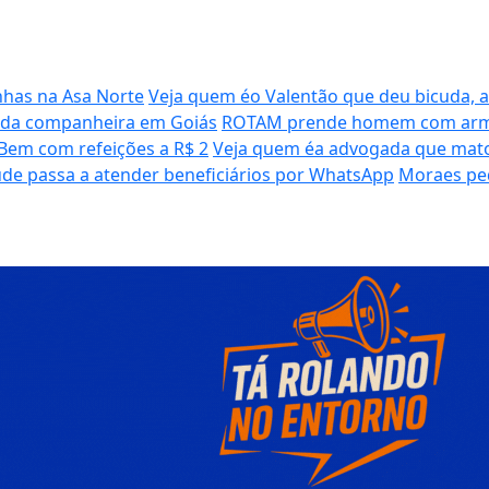
inhas na Asa Norte
Veja quem éo Valentão que deu bicuda, 
o da companheira em Goiás
ROTAM prende homem com arma d
Bem com refeições a R$ 2
Veja quem éa advogada que matou
de passa a atender beneficiários por WhatsApp
Moraes ped