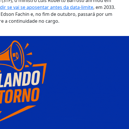
 (STF), o ministro Luís Roberto Barroso afirmou em
dir se vai se aposentar antes da data-limite
, em 2033.
 Edson Fachin e, no fim de outubro, passará por um
bre a continuidade no cargo.