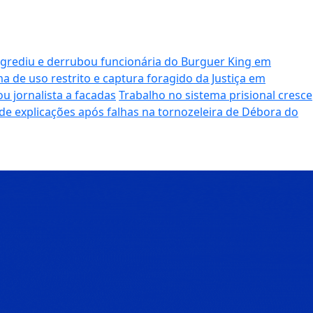
agrediu e derrubou funcionária do Burguer King em
e uso restrito e captura foragido da Justiça em
 jornalista a facadas
Trabalho no sistema prisional cresce
e explicações após falhas na tornozeleira de Débora do