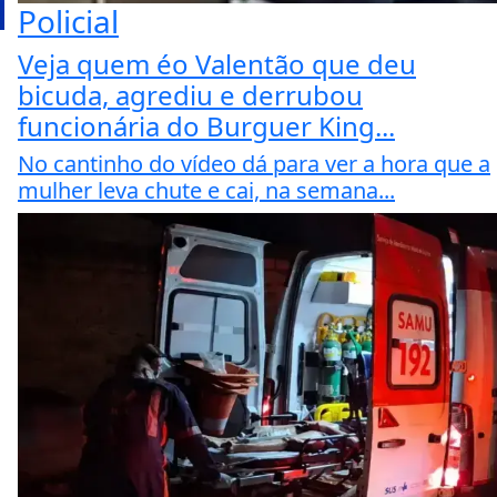
Policial
Veja quem éo Valentão que deu
bicuda, agrediu e derrubou
funcionária do Burguer King...
No cantinho do vídeo dá para ver a hora que a
mulher leva chute e cai, na semana...