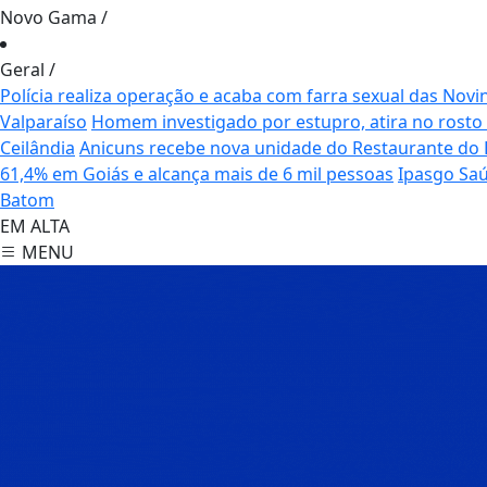
Novo Gama
/
Geral
/
Polícia realiza operação e acaba com farra sexual das Nov
Valparaíso
Homem investigado por estupro, atira no rost
Ceilândia
Anicuns recebe nova unidade do Restaurante do 
61,4% em Goiás e alcança mais de 6 mil pessoas
Ipasgo Saú
Batom
EM ALTA
MENU