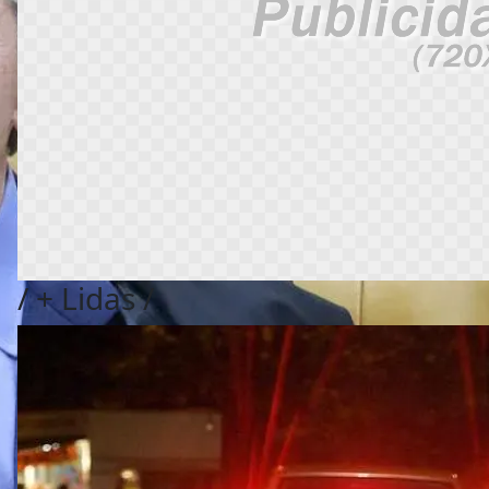
/
+ Lidas
/