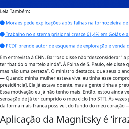
Leia Também:
Moraes pede explicações após falhas na tornozeleira d
Trabalho no sistema prisional cresce 61,4% em Goiás e a
PCDF prende autor de esquema de exploração e venda de
Em entrevista à CNN, Barroso disse não “desconsiderar” a 
ter “batido o martelo ainda”. À Folha de S. Paulo, ele diss
mas não uma certeza”. O ministro destacou que seus pla
— Quando minha mulher estava viva, eu tinha esse comprom
presidência]. Ela já estava doente, mas a gente tinha a pr
Essa motivação eu já não tenho mais. Então, estou ainda v
sensação de já ter cumprido o meu ciclo [no STF]. Às vezes
da forma mais franca possível, do fundo do meu coração — 
Aplicação da Magnitsky é ‘irra