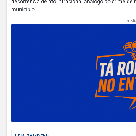
decorrência de ato infracional análogo ao crime de 
município.
Publi