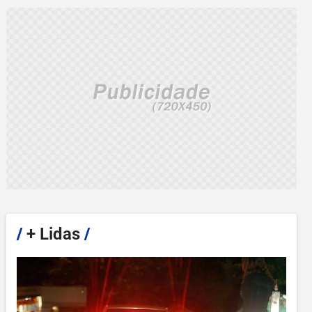
/
+ Lidas
/