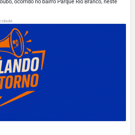
roubo, ocorrido no bairro Parque Rio Branco, neste
cidade