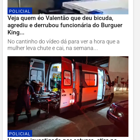
POLICIAL
Veja quem éo Valentão que deu bicuda,
agrediu e derrubou funcionária do Burguer
King...
No cantinho do vídeo dá para ver a hora que a
mulher leva chute e cai, na semana...
POLICIAL