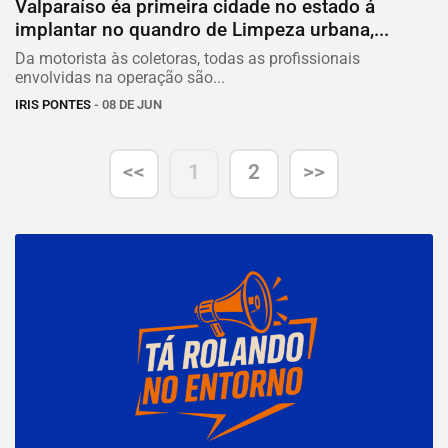
Valparaíso éa primeira cidade no estado á
implantar no quandro de Limpeza urbana,...
Da motorista às coletoras, todas as profissionais
envolvidas na operação são...
IRIS PONTES
- 08 DE JUN
<<
1
2
>>