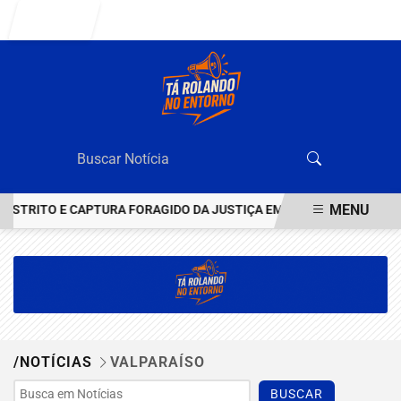
Entrar
MENU
RITO E CAPTURA FORAGIDO DA JUSTIÇA EM CEILÂNDIA
VEJA Q
EM ALTA
/NOTÍCIAS
VALPARAÍSO
BUSCAR