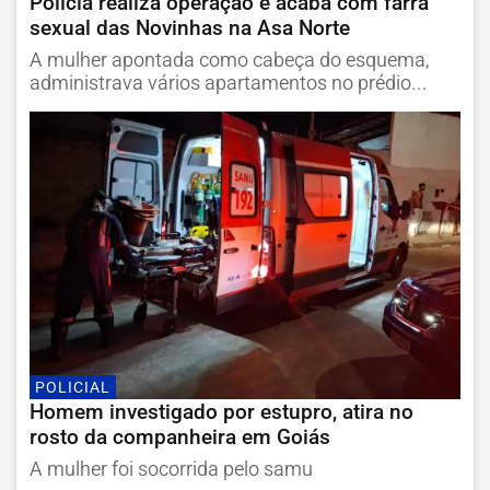
Polícia realiza operação e acaba com farra
sexual das Novinhas na Asa Norte
A mulher apontada como cabeça do esquema,
administrava vários apartamentos no prédio...
POLICIAL
Homem investigado por estupro, atira no
rosto da companheira em Goiás
A mulher foi socorrida pelo samu