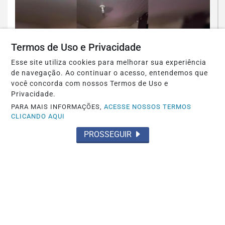
Termos de Uso e Privacidade
Esse site utiliza cookies para melhorar sua experiência
de navegação. Ao continuar o acesso, entendemos que
você concorda com nossos Termos de Uso e
Privacidade.
PARA MAIS INFORMAÇÕES,
ACESSE NOSSOS TERMOS
CLICANDO AQUI
POLICIAL
PROSSEGUIR
PCDF desarticula grupo suspeito de
aplicar golpe milionário contra
aposentada...
Saiba Mais