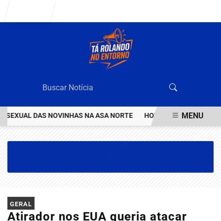
Entrar
MENU
EXUAL DAS NOVINHAS NA ASA NORTE
HOMEM INVESTIGADO POR E
EM ALTA
GERAL
Atirador nos EUA queria atacar