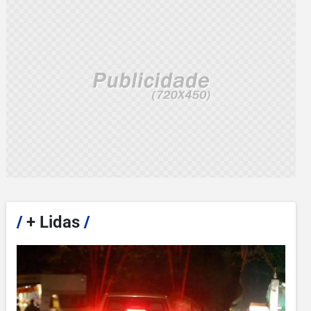
/
+ Lidas
/