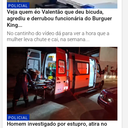
POLICIAL
Veja quem éo Valentão que deu bicuda,
agrediu e derrubou funcionária do Burguer
King...
No cantinho do vídeo dá para ver a hora que a
mulher leva chute e cai, na semana...
POLICIAL
Homem investigado por estupro, atira no