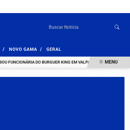
SEXTA-FEIRA, 07 DE AGOSTO 2026
/
/
A
NOVO GAMA
GERAL
MENU
UNCIONÁRIA DO BURGUER KING EM VALPARAÍSO
HOMEM INVESTIG