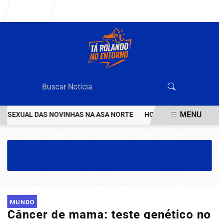
Entrar
MENU
EXUAL DAS NOVINHAS NA ASA NORTE
HOMEM INVESTIGADO POR E
EM ALTA
MUNDO
Câncer de mama: teste genético no