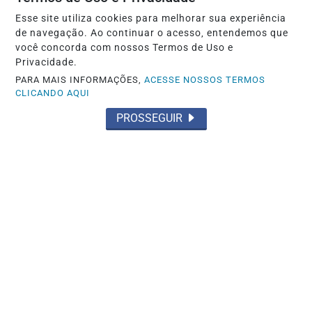
Esse site utiliza cookies para melhorar sua experiência
de navegação. Ao continuar o acesso, entendemos que
você concorda com nossos Termos de Uso e
Privacidade.
GOIÁS
PARA MAIS INFORMAÇÕES,
ACESSE NOSSOS TERMOS
CLICANDO AQUI
Daniel Vilela chega à convenção com
apoio de 92% dos prefeitos
PROSSEGUIR
Saiba Mais