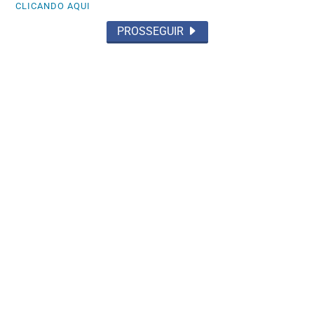
CLICANDO AQUI
PROSSEGUIR
GOIÁS
Daniel Vilela chega à convenção com
apoio de 92% dos prefeitos
Saiba Mais