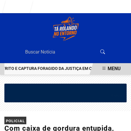
Entrar
MENU
TO E CAPTURA FORAGIDO DA JUSTIÇA EM CEILÂNDIA
O ESTADO 
EM ALTA
POLICIAL
Com caixa de gordura entupida,