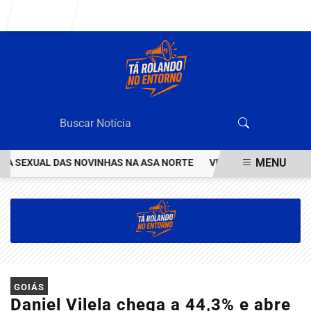
Entrar
MENU
 SEXUAL DAS NOVINHAS NA ASA NORTE
VEJA QUEM ÉO VALENTÃO 
EM ALTA
GOIÁS
Daniel Vilela chega a 44,3% e abre