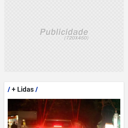
/
+ Lidas
/