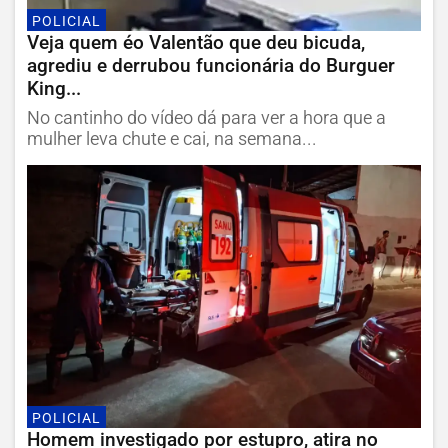
POLICIAL
Veja quem éo Valentão que deu bicuda,
agrediu e derrubou funcionária do Burguer
King...
No cantinho do vídeo dá para ver a hora que a
mulher leva chute e cai, na semana...
POLICIAL
Homem investigado por estupro, atira no