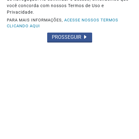
você concorda com nossos Termos de Uso e
Privacidade.
PARA MAIS INFORMAÇÕES,
ACESSE NOSSOS TERMOS
CLICANDO AQUI
PROSSEGUIR
POLICIAL
PCDF desarticula grupo suspeito de
aplicar golpe milionário contra
aposentada...
Saiba Mais