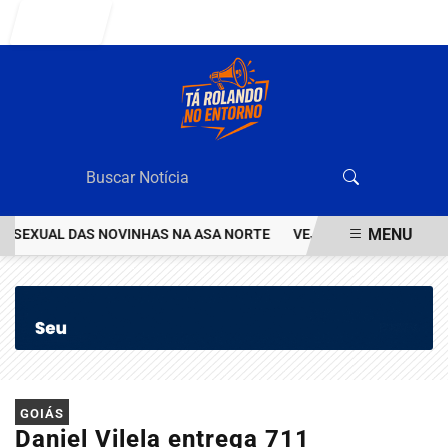
Entrar
MENU
SEXUAL DAS NOVINHAS NA ASA NORTE
VEJA QUEM ÉO VALENTÃO Q
EM ALTA
GOIÁS
Daniel Vilela entrega 711