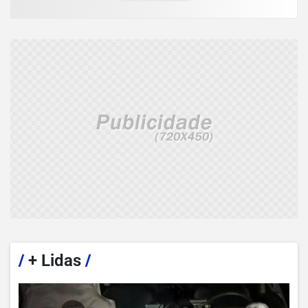
/
+ Lidas
/