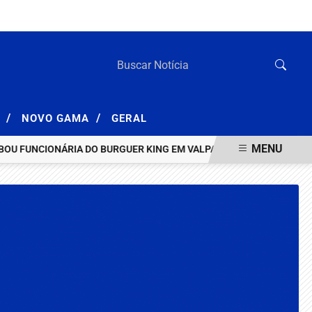
SEXTA-FEIRA, 07 DE AGOSTO 2026
/
/
A
NOVO GAMA
GERAL
MENU
FUNCIONÁRIA DO BURGUER KING EM VALPARAÍSO
HOMEM INVESTI