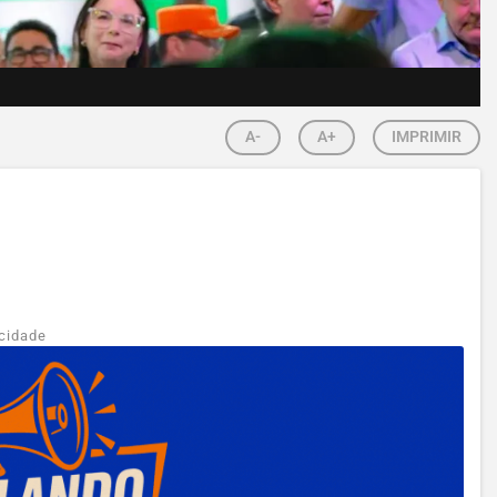
A-
A+
IMPRIMIR
cidade