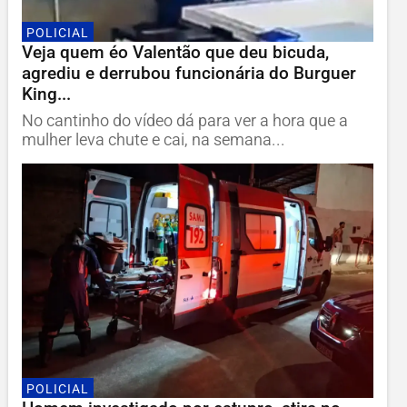
POLICIAL
Veja quem éo Valentão que deu bicuda,
agrediu e derrubou funcionária do Burguer
King...
No cantinho do vídeo dá para ver a hora que a
mulher leva chute e cai, na semana...
POLICIAL