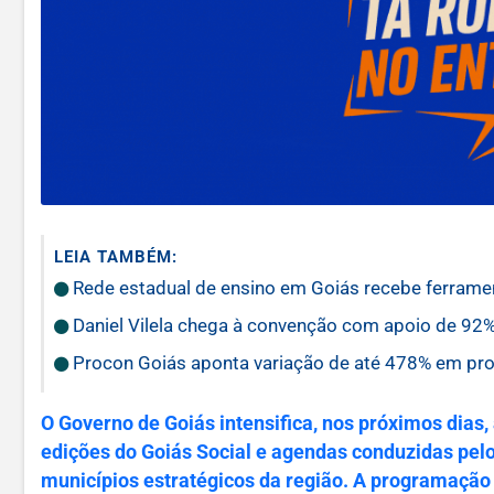
LEIA TAMBÉM:
Rede estadual de ensino em Goiás recebe ferramen
Daniel Vilela chega à convenção com apoio de 92%
Procon Goiás aponta variação de até 478% em pro
O Governo de Goiás intensifica, nos próximos dias,
edições do Goiás Social e agendas conduzidas pel
municípios estratégicos da região. A programação