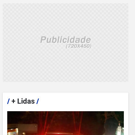
/
+ Lidas
/