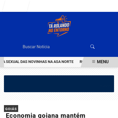
Entrar
MENU
 SEXUAL DAS NOVINHAS NA ASA NORTE
ROTAM PRENDE HOMEM CO
EM ALTA
GOIÁS
Economia goiana mantém