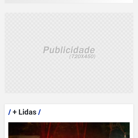
/
+ Lidas
/