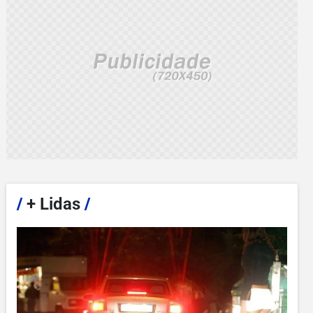
/
+ Lidas
/