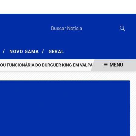
QUINTA-FEIRA, 06 DE AGOSTO 2026
/
/
A
NOVO GAMA
GERAL
MENU
UNCIONÁRIA DO BURGUER KING EM VALPARAÍSO
HOMEM INVESTIG