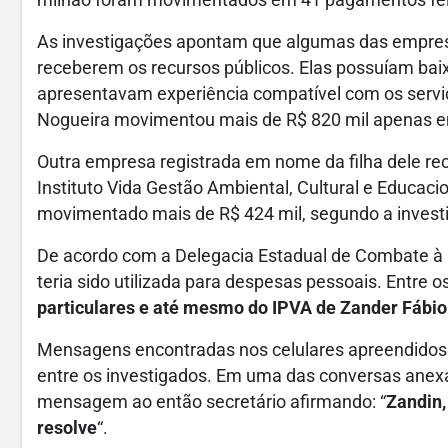
milhão foram movimentados em 41 pagamentos feit
As investigações apontam que algumas das empres
receberem os recursos públicos. Elas possuíam baixo
apresentavam experiência compatível com os servi
Nogueira movimentou mais de R$ 820 mil apenas 
Outra empresa registrada em nome da filha dele re
Instituto Vida Gestão Ambiental, Cultural e Educacio
movimentado mais de R$ 424 mil, segundo a invest
De acordo com a Delegacia Estadual de Combate à C
teria sido utilizada para despesas pessoais. Entre o
particulares e até mesmo do IPVA de Zander Fábio
Mensagens encontradas nos celulares apreendidos 
entre os investigados. Em uma das conversas anexa
mensagem ao então secretário afirmando: “
Zandin,
resolve
“.