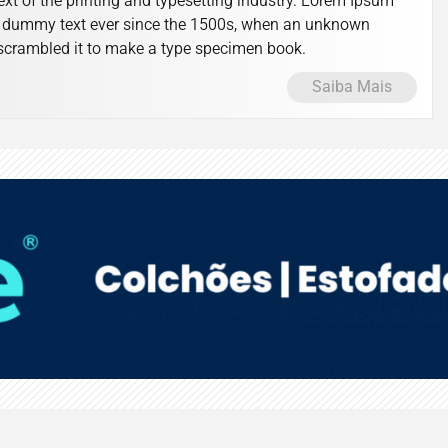
t of the printing and typesetting industry. Lorem Ipsum
d dummy text ever since the 1500s, when an unknown
d scrambled it to make a type specimen book.
Saiba Mais