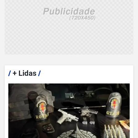
/
+ Lidas
/