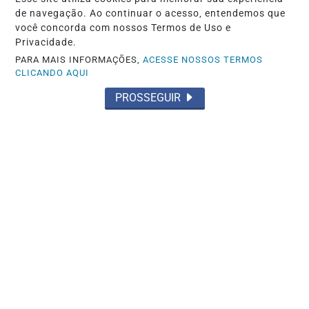
de navegação. Ao continuar o acesso, entendemos que
você concorda com nossos Termos de Uso e
Privacidade.
PARA MAIS INFORMAÇÕES,
ACESSE NOSSOS TERMOS
CLICANDO AQUI
PROSSEGUIR
GOIÁS
Procon Goiás aponta variação de até
478% em produtos alimentícios
Saiba Mais