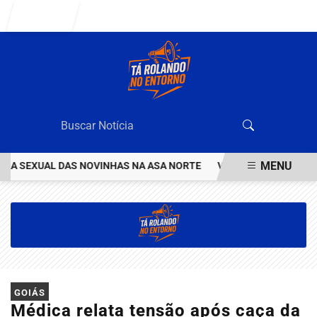
Entrar
MENU
 SEXUAL DAS NOVINHAS NA ASA NORTE
VEJA QUEM ÉO VALENTÃO 
EM ALTA
GOIÁS
Médica relata tensão após caça da