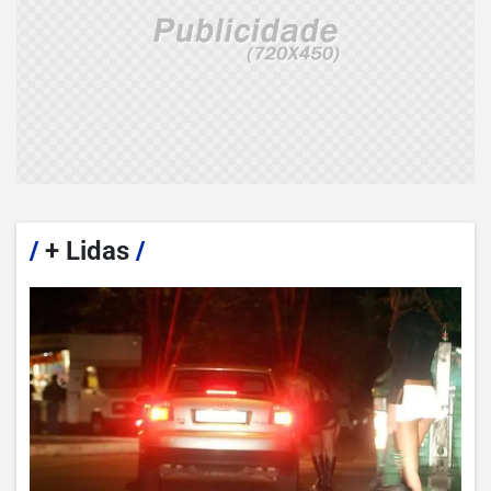
/
+ Lidas
/