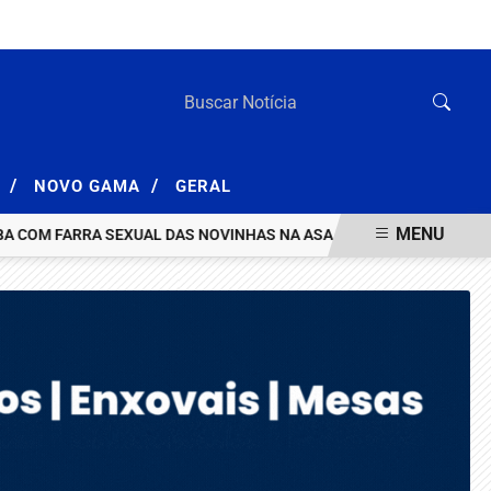
QUINTA-FEIRA, 06 DE AGOSTO 2026
/
/
A
NOVO GAMA
GERAL
MENU
OM FARRA SEXUAL DAS NOVINHAS NA ASA NORTE
HOMEM INVESTI