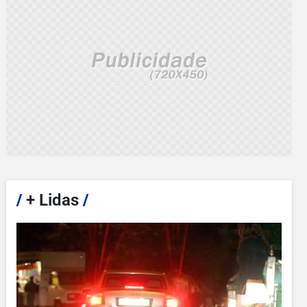
/
+ Lidas
/