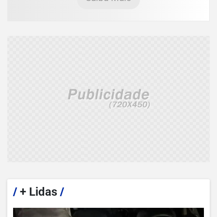
/
+ Lidas
/