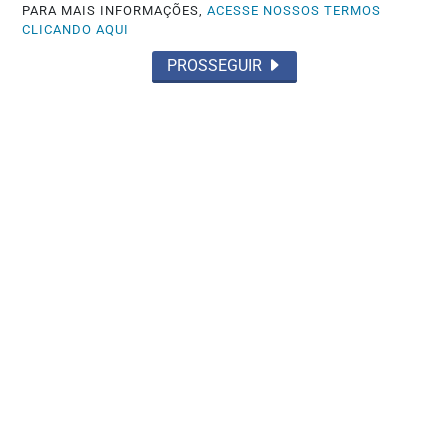
PARA MAIS INFORMAÇÕES,
ACESSE NOSSOS TERMOS
CLICANDO AQUI
POLICIAL
PCDF desarticula grupo suspeito de
PROSSEGUIR
aplicar golpe milionário contra
aposentada...
Saiba Mais