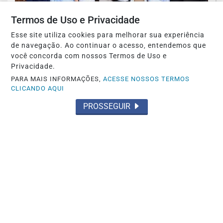
Termos de Uso e Privacidade
Esse site utiliza cookies para melhorar sua experiência
de navegação. Ao continuar o acesso, entendemos que
você concorda com nossos Termos de Uso e
Privacidade.
GOIÁS
PARA MAIS INFORMAÇÕES,
ACESSE NOSSOS TERMOS
CLICANDO AQUI
Daniel Vilela chega à convenção com
apoio de 92% dos prefeitos
PROSSEGUIR
Saiba Mais