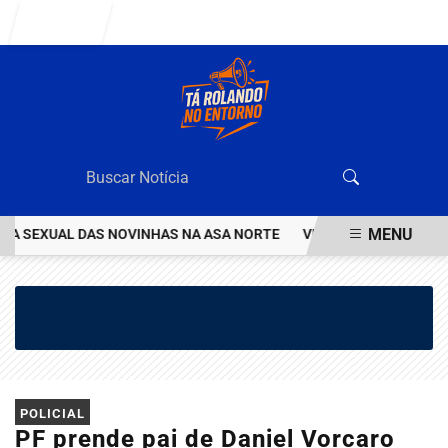
Entrar
MENU
 SEXUAL DAS NOVINHAS NA ASA NORTE
VEJA QUEM ÉO VALENTÃO 
EM ALTA
POLICIAL
PF prende pai de Daniel Vorcaro