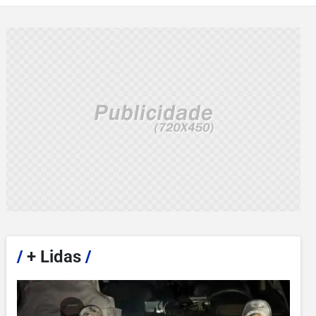
/
+ Lidas
/