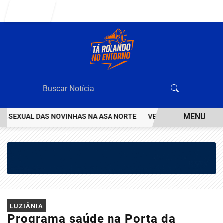
Entrar
MENU
EXUAL DAS NOVINHAS NA ASA NORTE
VEJA QUEM ÉO VALENTÃO Q
EM ALTA
LUZIÂNIA
Programa saúde na Porta da