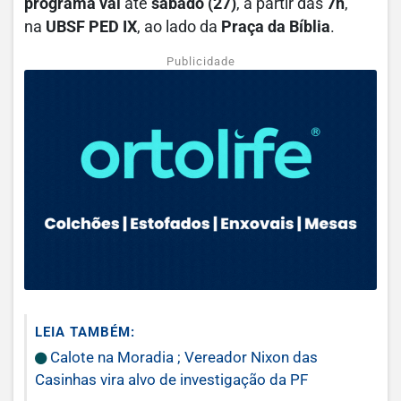
programa vai
até
sábado (27)
, a partir das
7h
,
na
UBSF PED IX
, ao lado da
Praça da Bíblia
.
Publicidade
LEIA TAMBÉM:
Calote na Moradia ; Vereador Nixon das
Casinhas vira alvo de investigação da PF