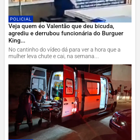
POLICIAL
Veja quem éo Valentão que deu bicuda,
agrediu e derrubou funcionária do Burguer
King...
No cantinho do vídeo dá para ver a hora que a
mulher leva chute e cai, na semana...