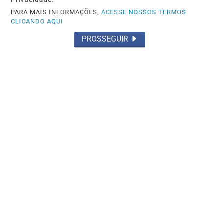
POLICIAL
PARA MAIS INFORMAÇÕES,
ACESSE NOSSOS TERMOS
CLICANDO AQUI
Acidente com motocicleta mata
presidente de Igreja Evangélica
PROSSEGUIR
Saiba Mais
GOIÁS