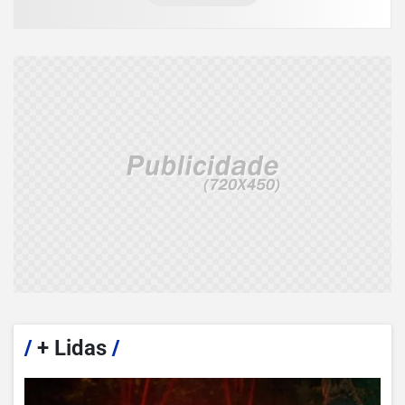
/
+ Lidas
/