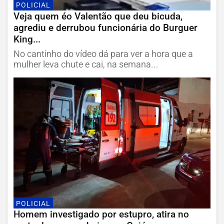
POLICIAL
Veja quem éo Valentão que deu bicuda,
agrediu e derrubou funcionária do Burguer
King...
No cantinho do vídeo dá para ver a hora que a
mulher leva chute e cai, na semana...
POLICIAL
Homem investigado por estupro, atira no