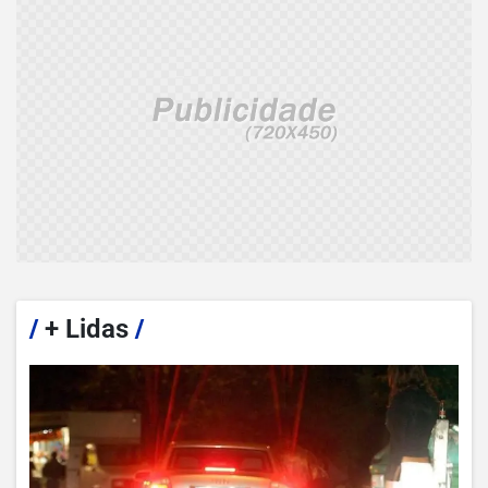
/
+ Lidas
/