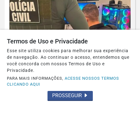
Termos de Uso e Privacidade
Esse site utiliza cookies para melhorar sua experiência
de navegação. Ao continuar o acesso, entendemos que
POLICIAL
você concorda com nossos Termos de Uso e
Foto / PCDF PCDF faz operação contra
Privacidade.
grupo investigado por planejar
PARA MAIS INFORMAÇÕES,
ACESSE NOSSOS TERMOS
CLICANDO AQUI
atentados...
PROSSEGUIR
Saiba Mais