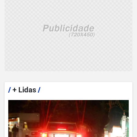
/
+ Lidas
/