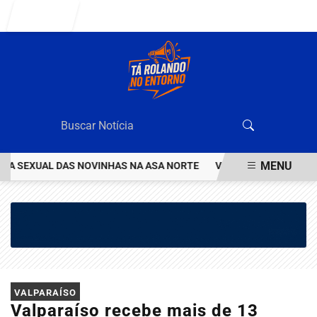
Entrar
MENU
 SEXUAL DAS NOVINHAS NA ASA NORTE
VEJA QUEM ÉO VALENTÃO 
EM ALTA
VALPARAÍSO
Valparaíso recebe mais de 13