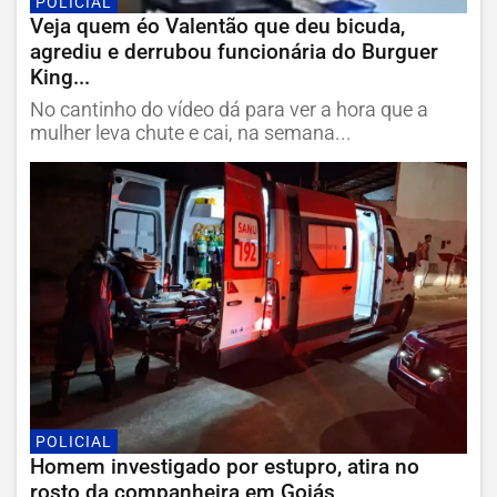
POLICIAL
Veja quem éo Valentão que deu bicuda,
agrediu e derrubou funcionária do Burguer
King...
No cantinho do vídeo dá para ver a hora que a
mulher leva chute e cai, na semana...
POLICIAL
Homem investigado por estupro, atira no
rosto da companheira em Goiás