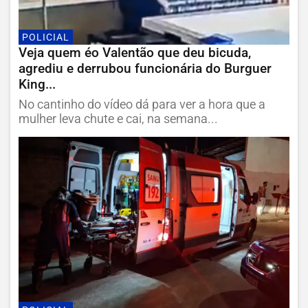
POLICIAL
Veja quem éo Valentão que deu bicuda,
agrediu e derrubou funcionária do Burguer
King...
No cantinho do vídeo dá para ver a hora que a
mulher leva chute e cai, na semana...