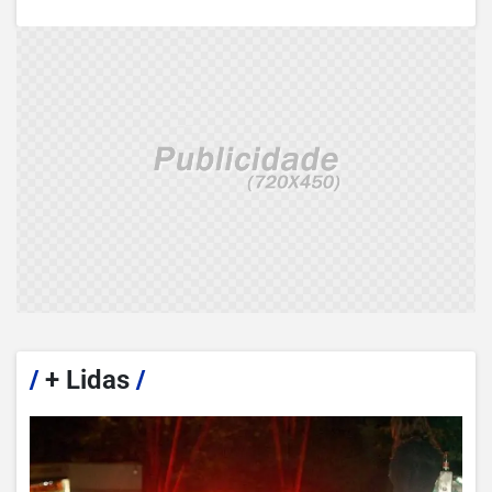
/
+ Lidas
/