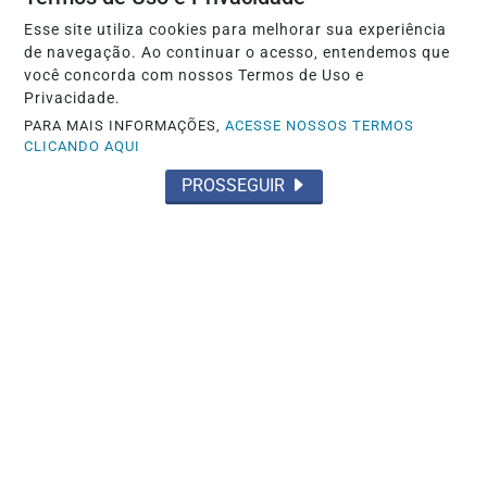
Esse site utiliza cookies para melhorar sua experiência
de navegação. Ao continuar o acesso, entendemos que
você concorda com nossos Termos de Uso e
Privacidade.
PARA MAIS INFORMAÇÕES,
ACESSE NOSSOS TERMOS
CLICANDO AQUI
PROSSEGUIR
Á DISPOSIÇÃO DO PROFESSOR
Araruna e Buffarini trabalham com bola e
estão próximos do retorno no São Paulo
Saiba Mais