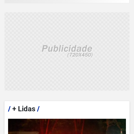
/
+ Lidas
/