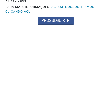
Privacidade.
Foto / PCDF PCDF faz operação contra
PARA MAIS INFORMAÇÕES,
ACESSE NOSSOS TERMOS
grupo investigado por planejar
CLICANDO AQUI
atentados...
PROSSEGUIR
Saiba Mais
GOIÁS