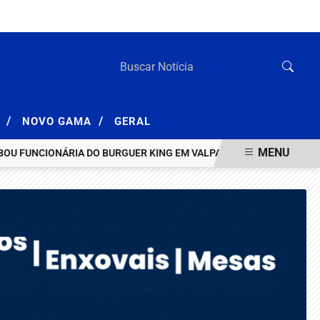
QUINTA-FEIRA, 06 DE AGOSTO 2026
/
/
A
NOVO GAMA
GERAL
MENU
 FUNCIONÁRIA DO BURGUER KING EM VALPARAÍSO
HOMEM INVESTI