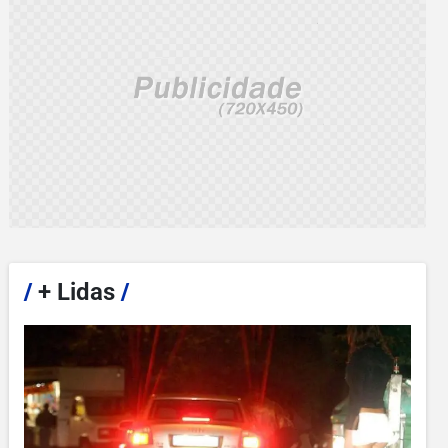
/
+ Lidas
/