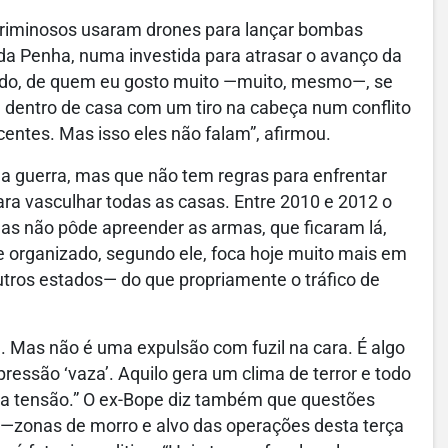
 criminosos usaram drones para lançar bombas
 da Penha, numa investida para atrasar o avanço da
do, de quem eu gosto muito —muito, mesmo—, se
 dentro de casa com um tiro na cabeça num conflito
centes. Mas isso eles não falam”, afirmou.
ma guerra, mas que não tem regras para enfrentar
ara vasculhar todas as casas. Entre 2010 e 2012 o
as não pôde apreender as armas, que ficaram lá,
e organizado, segundo ele, foca hoje muito mais em
utros estados— do que propriamente o tráfico de
 Mas não é uma expulsão com fuzil na cara. É algo
essão ‘vaza’. Aquilo gera um clima de terror e todo
ssa tensão.” O ex-Bope diz também que questões
—zonas de morro e alvo das operações desta terça