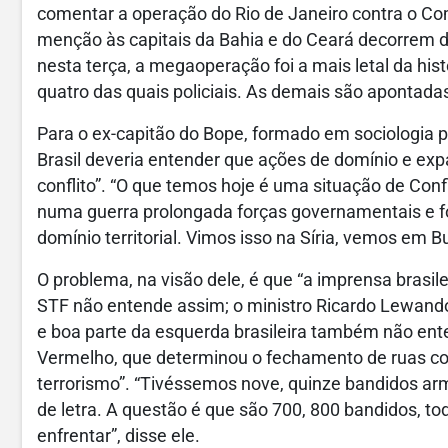
comentar a operação do Rio de Janeiro contra o Co
menção às capitais da Bahia e do Ceará decorrem 
nesta terça, a megaoperação foi a mais letal da his
quatro das quais policiais. As demais são apontada
Para o ex-capitão do Bope, formado em sociologia pe
Brasil deveria entender que ações de domínio e exp
conflito”. “O que temos hoje é uma situação de Conf
numa guerra prolongada forças governamentais e f
domínio territorial. Vimos isso na Síria, vemos em B
O problema, na visão dele, é que “a imprensa brasil
STF não entende assim; o ministro Ricardo Lewand
e boa parte da esquerda brasileira também não en
Vermelho, que determinou o fechamento de ruas com
terrorismo”. “Tivéssemos nove, quinze bandidos armad
de letra. A questão é que são 700, 800 bandidos, t
enfrentar”, disse ele.