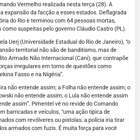
mando Vermelho realizada nesta terça (28). A
da expansão da facção a esses estados. Deflagrada
tória do Rio e terminou com 64 pessoas mortas,
s como suspeitas pelo governo Cláudio Castro (PL).
la Uerj (Universidade Estadual do Rio de Janeiro), “o
ansão territorial não são de banditismo, mas de
lito Armado Não Internacional (Cani), que contrapõe
orças irregulares em torno de questões como
urkina Fasso e na Nigéria”.
eira não entende assim; a Folha não entende assim; o
owski não entende assim; o Lula não entende assim
tende assim”. Pimentel vê no revide do Comando
 barricadas e veículos, “uma ação típica de
os com revólveres ou pistolas, a polícia iria tirar
odos armados com fuzis. É muita força para você