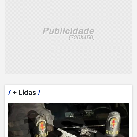
/
+ Lidas
/