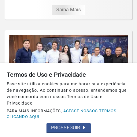
Saiba Mais
Termos de Uso e Privacidade
Esse site utiliza cookies para melhorar sua experiência
de navegação. Ao continuar o acesso, entendemos que
você concorda com nossos Termos de Uso e
Privacidade.
GOIÁS
PARA MAIS INFORMAÇÕES,
ACESSE NOSSOS TERMOS
CLICANDO AQUI
Daniel Vilela chega à convenção com
apoio de 92% dos prefeitos
PROSSEGUIR