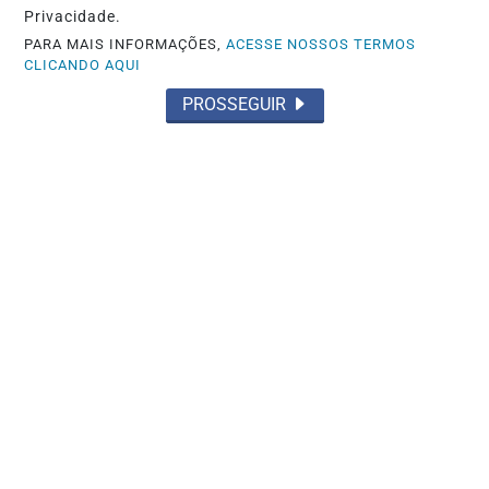
Privacidade.
PARA MAIS INFORMAÇÕES,
ACESSE NOSSOS TERMOS
CLICANDO AQUI
PROSSEGUIR
POLICIAL
PCDF desarticula grupo suspeito de
aplicar golpe milionário contra
aposentada...
Saiba Mais