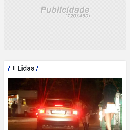
/
+ Lidas
/