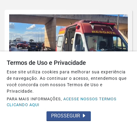
Termos de Uso e Privacidade
Esse site utiliza cookies para melhorar sua experiência
de navegação. Ao continuar o acesso, entendemos que
você concorda com nossos Termos de Uso e
Privacidade.
POLICIAL
PARA MAIS INFORMAÇÕES,
ACESSE NOSSOS TERMOS
CLICANDO AQUI
Acidente com motocicleta mata
presidente de Igreja Evangélica
PROSSEGUIR
Saiba Mais