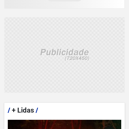
/
+ Lidas
/