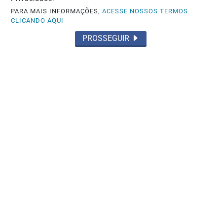
POLICIAL
PARA MAIS INFORMAÇÕES,
ACESSE NOSSOS TERMOS
CLICANDO AQUI
Acidente com motocicleta mata
presidente de Igreja Evangélica
PROSSEGUIR
Saiba Mais