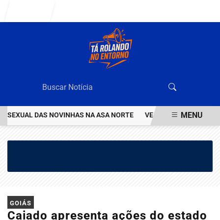
Entrar
MENU
EXUAL DAS NOVINHAS NA ASA NORTE
VEJA QUEM ÉO VALENTÃO Q
EM ALTA
GOIÁS
Caiado apresenta ações do estado