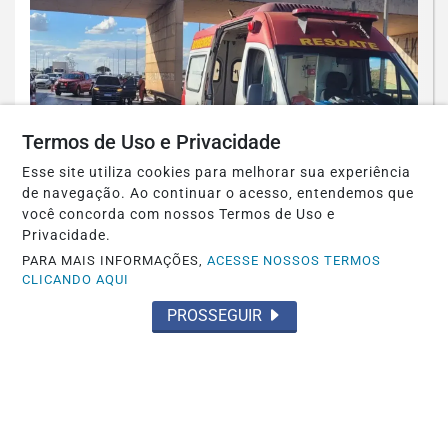
Termos de Uso e Privacidade
Esse site utiliza cookies para melhorar sua experiência
de navegação. Ao continuar o acesso, entendemos que
você concorda com nossos Termos de Uso e
Privacidade.
POLICIAL
PARA MAIS INFORMAÇÕES,
ACESSE NOSSOS TERMOS
CLICANDO AQUI
Acidente com motocicleta mata
presidente de Igreja Evangélica
PROSSEGUIR
Saiba Mais