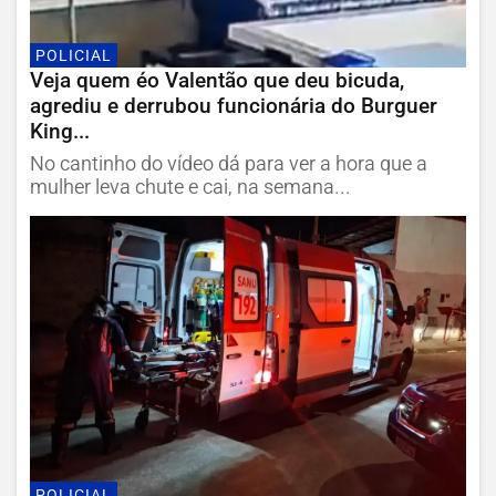
POLICIAL
Veja quem éo Valentão que deu bicuda,
agrediu e derrubou funcionária do Burguer
King...
No cantinho do vídeo dá para ver a hora que a
mulher leva chute e cai, na semana...
POLICIAL