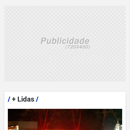
/
+ Lidas
/