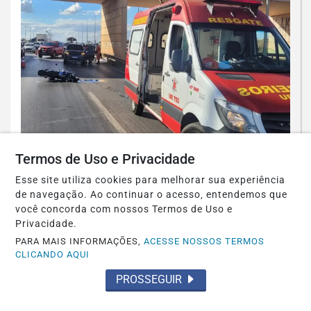
Termos de Uso e Privacidade
POLICIAL
Esse site utiliza cookies para melhorar sua experiência
Acidente com motocicleta mata
de navegação. Ao continuar o acesso, entendemos que
presidente de Igreja Evangélica
você concorda com nossos Termos de Uso e
Privacidade.
Saiba Mais
PARA MAIS INFORMAÇÕES,
ACESSE NOSSOS TERMOS
CLICANDO AQUI
PROSSEGUIR