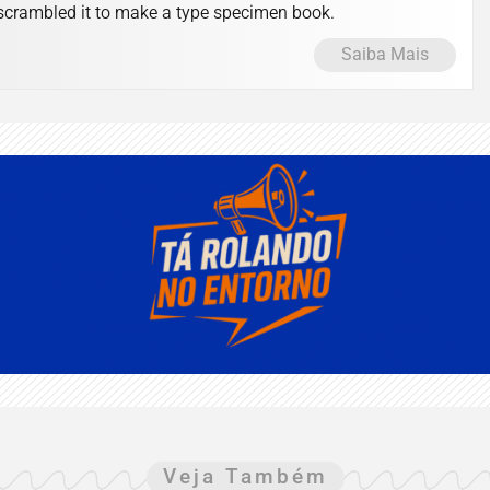
d scrambled it to make a type specimen book.
Saiba Mais
Veja Também