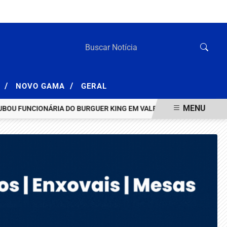
QUINTA-FEIRA, 06 DE AGOSTO 2026
/
/
A
NOVO GAMA
GERAL
MENU
 FUNCIONÁRIA DO BURGUER KING EM VALPARAÍSO
HOMEM INVESTI