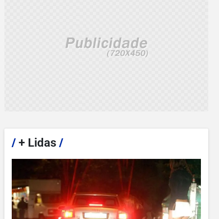
/
+ Lidas
/