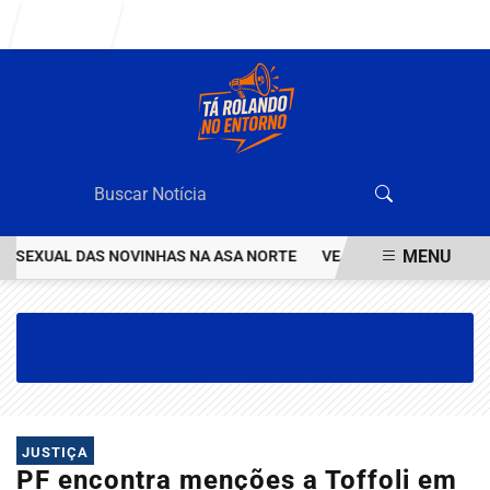
Entrar
MENU
EXUAL DAS NOVINHAS NA ASA NORTE
VEJA QUEM ÉO VALENTÃO Q
EM ALTA
JUSTIÇA
PF encontra menções a Toffoli em