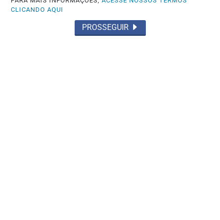
PARA MAIS INFORMAÇÕES,
ACESSE NOSSOS TERMOS
CLICANDO AQUI
PROSSEGUIR
GOIÁS
Daniel Vilela chega à convenção com
apoio de 92% dos prefeitos
Saiba Mais