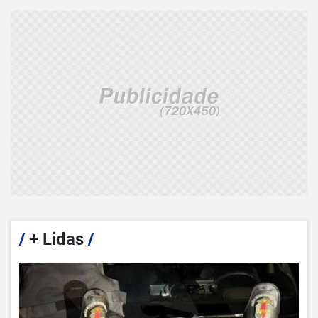
/
+ Lidas
/