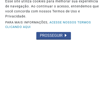
Esse site utiliza cookies para melhorar sua experiência
atentados...
de navegação. Ao continuar o acesso, entendemos que
você concorda com nossos Termos de Uso e
Saiba Mais
Privacidade.
PARA MAIS INFORMAÇÕES,
ACESSE NOSSOS TERMOS
CLICANDO AQUI
PROSSEGUIR
GOIÁS
Daniel Vilela chega à convenção com
apoio de 92% dos prefeitos