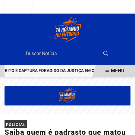
Entrar
MENU
O E CAPTURA FORAGIDO DA JUSTIÇA EM CEILÂNDIA
O ESTADO G
EM ALTA
POLICIAL
Saiba quem é padrasto que matou