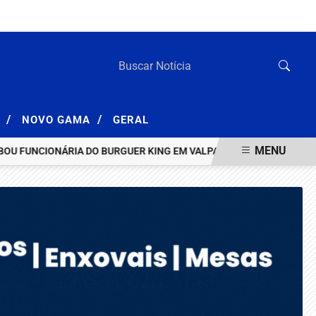
SEXTA-FEIRA, 07 DE AGOSTO 2026
/
/
A
NOVO GAMA
GERAL
MENU
FUNCIONÁRIA DO BURGUER KING EM VALPARAÍSO
HOMEM INVESTIG