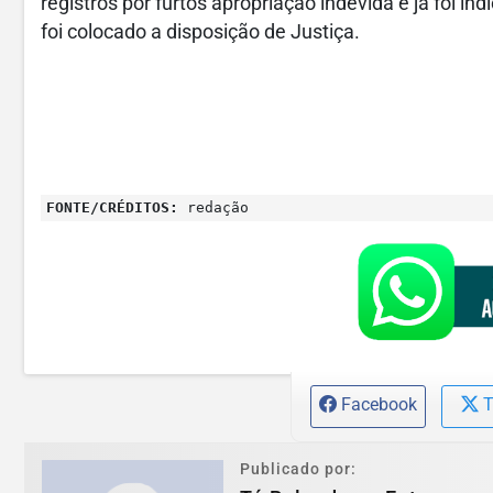
registros por furtos apropriação indevida e já foi in
foi colocado a disposição de Justiça.
FONTE/CRÉDITOS:
redação
Facebook
T
Publicado por: