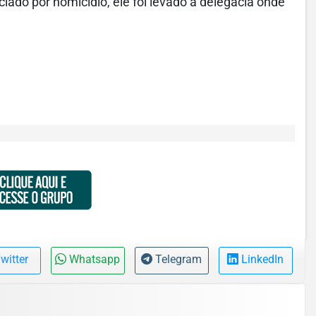
diciado por homicídio, ele foi levado a delegacia onde
witter
Whatsapp
Telegram
LinkedIn