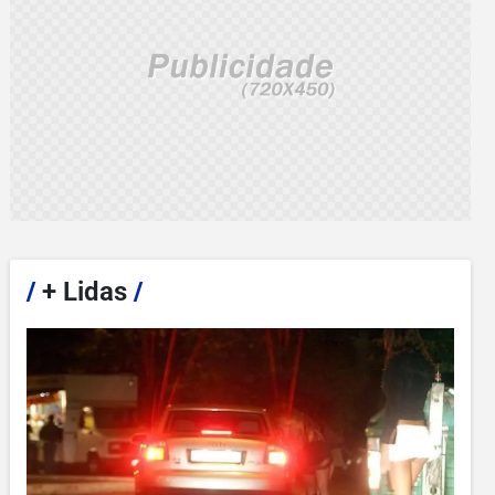
/
+ Lidas
/