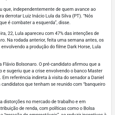
ou que, independentemente de quem avance ao
 derrotar Luiz Inácio Lula da Silva (PT). “Nós
 que é combater a esquerda”, disse.
eira, 22, Lula apareceu com 47% das intenções de
ro. Na rodada anterior, feita uma semana antes, os
 envolvendo a produção do filme Dark Horse, Lula
 a Flávio Bolsonaro. O pré-candidato afirmou que a
do e sugeriu que a crise envolvendo o banco Master
Em referência indireta à visita do senador a Daniel
m candidatos que tenham se reunido com “banqueiro
a distorções no mercado de trabalho e em
stribuição de renda, com políticas como o Bolsa
a “geração de emprestáveis”, ao reduzir incentivos à