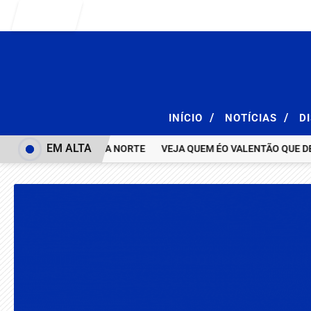
Entrar
/
/
INÍCIO
NOTÍCIAS
D
EM ALTA
S NOVINHAS NA ASA NORTE
VEJA QUEM ÉO VALENTÃO QUE DEU BI