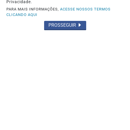
Privacidade.
PARA MAIS INFORMAÇÕES,
ACESSE NOSSOS TERMOS
CLICANDO AQUI
PROSSEGUIR
GOIÁS
Rede estadual de ensino em Goiás
recebe ferramentas tecnológicas e
materiais de...
Saiba Mais