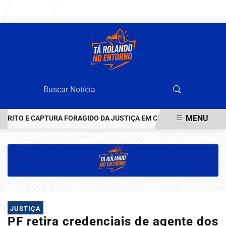
Entrar
MENU
TO E CAPTURA FORAGIDO DA JUSTIÇA EM CEILÂNDIA
VEJA QUEM
EM ALTA
JUSTIÇA
PF retira credenciais de agente dos